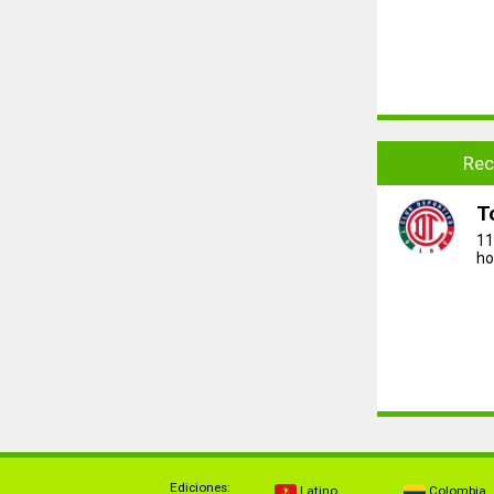
Rec
T
11
ho
Ediciones:
Latino
Colombia