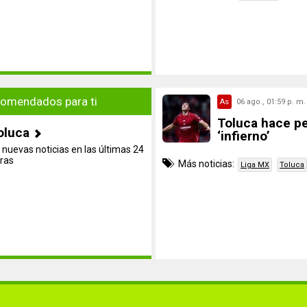
omendados para ti
As
06 ago., 01:59 p. m.
Toluca hace pe
oluca
‘infierno’
 nuevas noticias en las últimas 24
ras
Más noticias:
Liga MX
Toluca