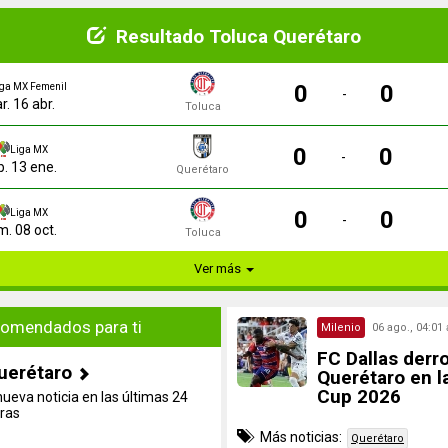
Resultado Toluca Querétaro
0
0
iga MX Femenil
-
r. 16 abr.
Toluca
0
0
Liga MX
-
b. 13 ene.
Querétaro
0
0
Liga MX
-
. 08 oct.
Toluca
Ver más
omendados para ti
Milenio
06 ago., 04:01 
FC Dallas derro
uerétaro
Querétaro en l
Cup 2026
nueva noticia en las últimas 24
ras
Más noticias:
Querétaro