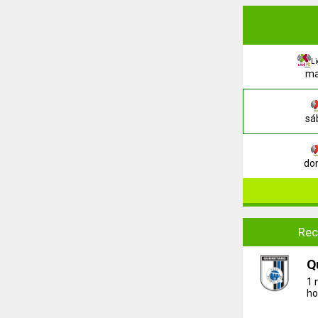
L
ma
sá
dom
Rec
Q
1 
ho