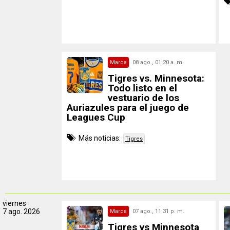
Marca
08 ago., 01:20 a. m.
Tigres vs. Minnesota:
Todo listo en el
vestuario de los
Auriazules para el juego de
Leagues Cup
Más noticias:
Tigres
viernes
7 ago. 2026
Marca
07 ago., 11:31 p. m.
Tigres vs Minnesota