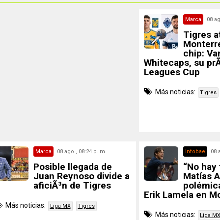
Marca
08 ag
Tigres a
Monterre
chip: V
Whitecaps, su pr
Leagues Cup
Más noticias:
Tigres
Marca
08 ago., 08:24 p. m.
Infobae
08 
Posible llegada de
“No hay 
Juan Reynoso divide a
Matías 
aficiÃ³n de Tigres
polémica
Erik Lamela en M
Más noticias:
Liga MX
Tigres
Más noticias:
Liga M