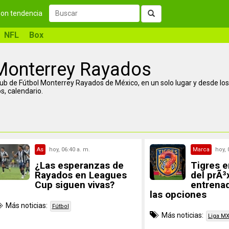
 son tendencia
NFL
Box
 Monterrey Rayados
lub de Fútbol Monterrey Rayados de México, en un solo lugar y desde los
s, calendario.
As
hoy, 06:40 a. m.
Marca
hoy, 
¿Las esperanzas de
Tigres 
Rayados en Leagues
del prÃ
Cup siguen vivas?
entrenad
las opciones
Más noticias:
Fútbol
Más noticias:
Liga M