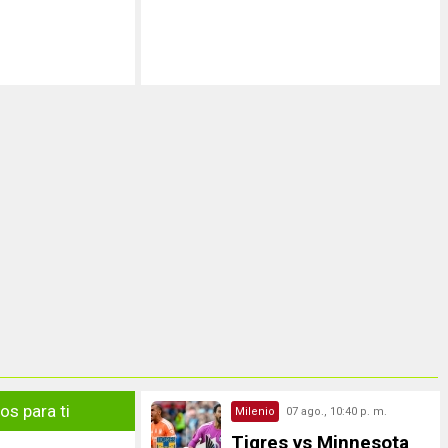
s para ti
Milenio
07 ago., 10:40 p. m.
Tigres vs Minnesota