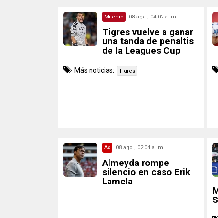
Milenio
08 ago., 04:02 a. m.
Tigres vuelve a ganar
una tanda de penaltis
de la Leagues Cup
Más noticias:
Tigres
As
08 ago., 02:04 a. m.
Almeyda rompe
silencio en caso Erik
Lamela
M
S