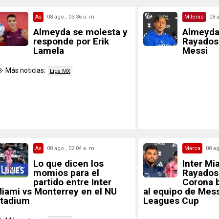
As
08 ago., 03:36 a. m.
Milenio
08 a
Almeyda se molesta y
Almeyda
responde por Erik
Rayados 
Lamela
Messi
Más noticias:
Liga MX
As
08 ago., 02:04 a. m.
Marca
08 ag
Lo que dicen los
Inter Mi
momios para el
Rayados:
partido entre Inter
Corona 
iami vs Monterrey en el NU
al equipo de Mess
tadium
Leagues Cup