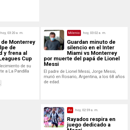
hoy, 03:20 a. m.
Milenio
hoy, 03:02 a. m.
 de Monterrey
Guardan minuto de
lpe de
silencio en el Inter
d y frena al
Miami vs Monterrey
a Leagues Cup
por muerte del papá de Lionel
Messi
llecimiento de su
nte a La Pandilla
El padre de Lionel Messi, Jorge Messi,
murió en Rosario, Argentina, a los 68 años
de edad.
X
As
hoy, 02:59 a. m.
Rayados respira en
juego dedicado a