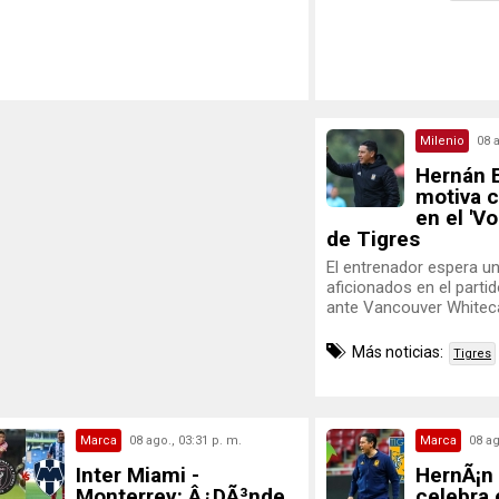
Milenio
08 
Hernán 
motiva 
en el 'V
de Tigres
El entrenador espera u
aficionados en el partid
ante Vancouver Whitec
Más noticias:
Tigres
Marca
08 ago., 03:31 p. m.
Marca
08 ag
Inter Miami -
HernÃ¡n
Monterrey: Â¿DÃ³nde
celebra 