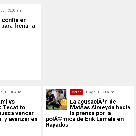
go., 03:03 a. m.
 confía en
para frenar a
o., 01:31 a. m.
Marca
08 ago., 01:21 a. m.
ami vs
La acusaciÃ³n de
 Tecatito
MatÃ­as Almeyda hacia
busca vencer
la prensa por la
i y avanzar en
polÃ©mica de Erik Lamela en
Rayados