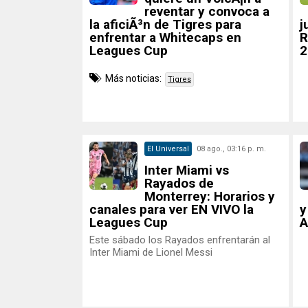
reventar y convoca a
la aficiÃ³n de Tigres para
j
enfrentar a Whitecaps en
R
Leagues Cup
2
Más noticias:
Tigres
El Universal
08 ago., 03:16 p. m.
Inter Miami vs
Rayados de
Monterrey: Horarios y
canales para ver EN VIVO la
y
Leagues Cup
A
Este sábado los Rayados enfrentarán al
Inter Miami de Lionel Messi