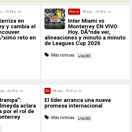
o., 10:34 p. m.
Marca
08 ago., 10:23 p. m.
terriza en
Inter Miami vs
y y cambia el
Monterrey EN VIVO
ancouver
Hoy. DÃ³nde ver,
Ã³ximo reto en
alineaciones y minuto a minuto
de Leagues Cup 2026
Más noticias:
Liga MX
ago., 06:04 p. m.
As
08 ago., 05:41 p. m.
trampa”:
El líder arranca una nueva
Almeyda aclara
promesa internacional
 por el rol de
onterrey
Más noticias:
Liga MX
X