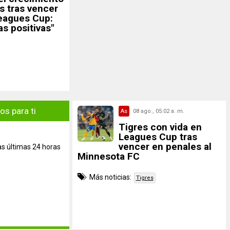
s tras vencer
eagues Cup:
s positivas"
s para ti
As
08 ago., 05:02 a. m.
Tigres con vida en
Leagues Cup tras
vencer en penales al
as últimas 24 horas
Minnesota FC
Más noticias:
Tigres