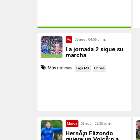
As
08 ago., 04:56 p. m.
La jornada 2 sigue su
marcha
Más noticias:
Liga MX
Chivas
Marca
08 ago., 03:35 p. m.
HernÃ¡n Elizondo
quiere un VolcÃ¡n a