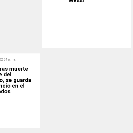
Messi
02:34 a. m.
Tras muerte
e del
o, se guarda
ncio en el
ados