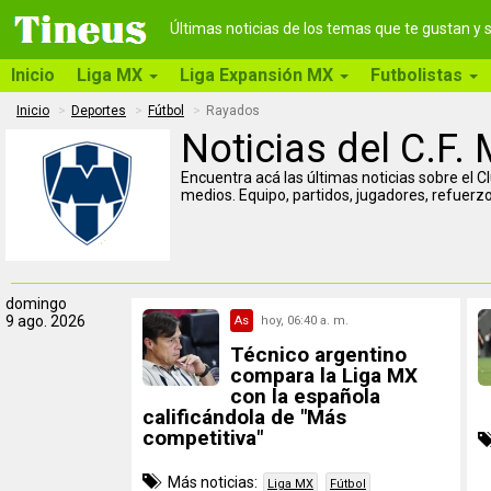
Últimas noticias de los temas que te gustan y
Inicio
Liga MX
Liga Expansión MX
Futbolistas
Inicio
Deportes
Fútbol
Rayados
Noticias del C.F.
Encuentra acá las últimas noticias sobre el C
medios. Equipo, partidos, jugadores, refuerzo
domingo
9 ago. 2026
As
hoy, 06:40 a. m.
Técnico argentino
compara la Liga MX
con la española
calificándola de "Más
competitiva"
Más noticias:
Liga MX
Fútbol