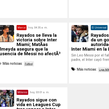
Marca
hoy, 04:35 a. m.
El Universal
Rayados se lleva la
Rayados
victoria sobre Inter
da un go
Miami; MatÃ­as
autorida
lmeyda asegura que la
Inter Miami en l
usencia de Messi no afectÃ³
Sin Leo Messi por el fa
padre, el Inter cayó fre
Más noticias:
Fútbol
Más noticias:
Liga M
Milenio
hoy, 03:01 a. m.
Rayados sigue con
vida en Leagues Cup