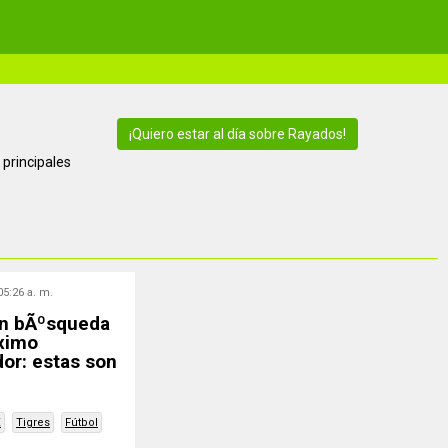
¡Quiero estar al día sobre Rayados!
 principales
05:26 a. m.
en bÃºsqueda
³ximo
or: estas son
X
Tigres
Fútbol