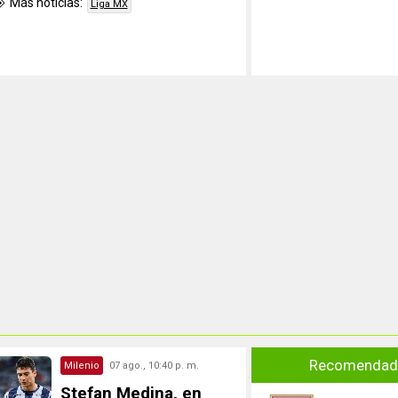
Más noticias:
Liga MX
Recomendado
Milenio
07 ago., 10:40 p. m.
Stefan Medina, en