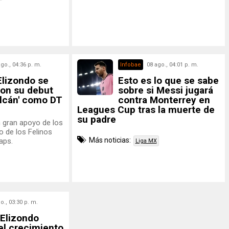
ago., 04:36 p. m.
Infobae
08 ago., 04:01 p. m.
Elizondo se
Esto es lo que se sabe
con su debut
sobre si Messi jugará
olcán' como DT
contra Monterrey en
Leagues Cup tras la muerte de
su padre
n gran apoyo de los
o de los Felinos
Más noticias:
aps.
Liga MX
o., 03:30 p. m.
 Elizondo
el crecimiento