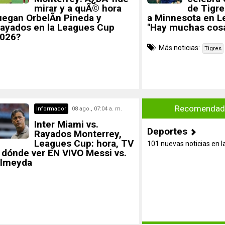
mirar y a quÃ© hora
de Tigre
uegan OrbelÃ­n Pineda y
a Minnesota en L
ayados en la Leagues Cup
"Hay muchas cosa
026?
Más noticias:
Tigres
Recomendado
Informador
08 ago., 07:04 a. m.
Inter Miami vs.
Deportes
Rayados Monterrey,
Leagues Cup: hora, TV
101 nuevas noticias en l
 dónde ver EN VIVO Messi vs.
lmeyda