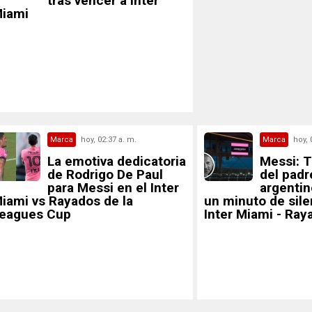
tras vencer a Inter
iami
Marca
hoy, 02:37 a. m.
Marca
hoy, 
La emotiva dedicatoria
Messi: 
de Rodrigo De Paul
del padr
para Messi en el Inter
argentin
iami vs Rayados de la
un minuto de sile
eagues Cup
Inter Miami - Ray