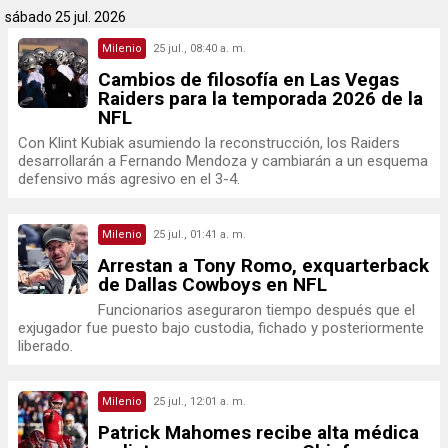
sábado
25 jul. 2026
Milenio
25 jul., 08:40 a. m.
Cambios de filosofía en Las Vegas
Raiders para la temporada 2026 de la
NFL
Con Klint Kubiak asumiendo la reconstrucción, los Raiders
desarrollarán a Fernando Mendoza y cambiarán a un esquema
defensivo más agresivo en el 3-4.
Milenio
25 jul., 01:41 a. m.
Arrestan a Tony Romo, exquarterback
de Dallas Cowboys en NFL
Funcionarios aseguraron tiempo después que el
exjugador fue puesto bajo custodia, fichado y posteriormente
liberado.
Milenio
25 jul., 12:01 a. m.
Patrick Mahomes recibe alta médica