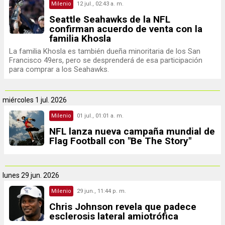
Milenio
12 jul., 02:43 a. m.
Seattle Seahawks de la NFL
confirman acuerdo de venta con la
familia Khosla
La familia Khosla es también dueña minoritaria de los San
Francisco 49ers, pero se desprenderá de esa participación
para comprar a los Seahawks.
miércoles
1 jul. 2026
Milenio
01 jul., 01:01 a. m.
NFL lanza nueva campaña mundial de
Flag Football con "Be The Story"
lunes
29 jun. 2026
Milenio
29 jun., 11:44 p. m.
Chris Johnson revela que padece
esclerosis lateral amiotrófica