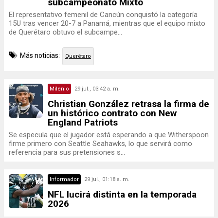
subcampeonato Mixto
El representativo femenil de Cancún conquistó la categoría
15U tras vencer 20-7 a Panamá, mientras que el equipo mixto
de Querétaro obtuvo el subcampe...
Más noticias:
Querétaro
Milenio
29 jul., 03:42 a. m.
Christian González retrasa la firma de
un histórico contrato con New
England Patriots
Se especula que el jugador está esperando a que Witherspoon
firme primero con Seattle Seahawks, lo que servirá como
referencia para sus pretensiones s...
Informador
29 jul., 01:18 a. m.
NFL lucirá distinta en la temporada
2026