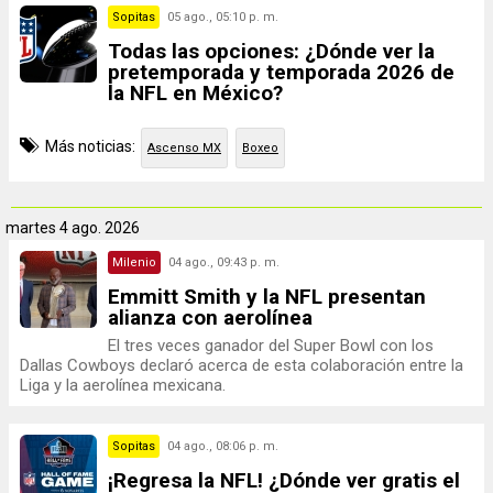
Sopitas
05 ago., 05:10 p. m.
Todas las opciones: ¿Dónde ver la
pretemporada y temporada 2026 de
la NFL en México?
Más noticias:
Ascenso MX
Boxeo
martes
4 ago. 2026
Milenio
04 ago., 09:43 p. m.
Emmitt Smith y la NFL presentan
alianza con aerolínea
El tres veces ganador del Super Bowl con los
Dallas Cowboys declaró acerca de esta colaboración entre la
Liga y la aerolínea mexicana.
Sopitas
04 ago., 08:06 p. m.
¡Regresa la NFL! ¿Dónde ver gratis el