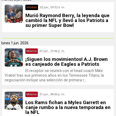
Infobae
02 jun., 09:52 a. m.
Murió Raymond Berry, la leyenda que
cambió la NFL y llevó a los Patriots a
su primer Super Bowl
lunes
1 jun. 2026
Milenio
01 jun., 10:36 p. m.
¡Siguen los movimientos! A.J. Brown
es canjeado de Eagles a Patriots
El receptor se reunirá con el head coach Mike
Vrabel tras sus primeros años en los Tennessee Titans; la
negociación incluye una selección de primera r...
Milenio
01 jun., 08:06 p. m.
Los Rams fichan a Myles Garrett en
canje rumbo a la nueva temporada en
la NFL