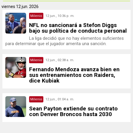
viernes
12 jun. 2026
Milenio
12 jun., 10:36 p. m.
NFL no sancionará a Stefon Diggs
bajo su política de conducta personal
La liga decidió que no hay elementos suficientes
para determinar que el jugador amerita una sanción.
Milenio
12 jun., 02:38 a. m.
Fernando Mendoza avanza bien en
sus entrenamientos con Raiders,
dice Kubiak
Milenio
12 jun., 01:04 a. m.
Sean Payton extiende su contrato
con Denver Broncos hasta 2030