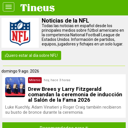
Toggle
navigation
Noticias de la NFL
Todas las noticias en español desde los
principales medios sobre fútbol americano en
la competencia National Football League de
Estados Unidos. Información de partidos,
equipos, jugadores y fichajes en un solo lugar.
¡Quiero estar al día sobre NFL!
domingo
9 ago. 2026
Milenio
hoy, hace 3 horas
Drew Brees y Larry Fitzgerald
comandan la ceremonia de inducción
al Salón de la Fama 2026
Luke Kuechly, Adam Vinatieri y Roger Craig también recibieron
su busto de bronce durante la ceremonia.