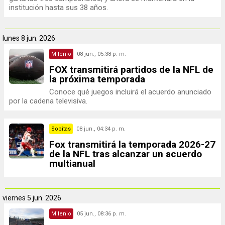
institución hasta sus 38 años.
lunes
8 jun. 2026
Milenio
08 jun., 05:38 p. m.
FOX transmitirá partidos de la NFL de
la próxima temporada
Conoce qué juegos incluirá el acuerdo anunciado
por la cadena televisiva.
Sopitas
08 jun., 04:34 p. m.
Fox transmitirá la temporada 2026-27
de la NFL tras alcanzar un acuerdo
multianual
viernes
5 jun. 2026
Milenio
05 jun., 08:36 p. m.