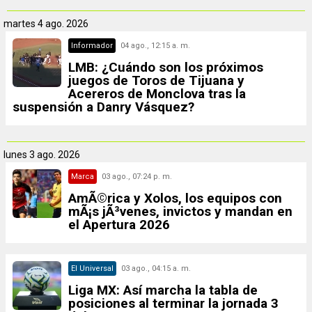
martes
4 ago. 2026
Informador
04 ago., 12:15 a. m.
LMB: ¿Cuándo son los próximos
juegos de Toros de Tijuana y
Acereros de Monclova tras la
suspensión a Danry Vásquez?
lunes
3 ago. 2026
Marca
03 ago., 07:24 p. m.
AmÃ©rica y Xolos, los equipos con
mÃ¡s jÃ³venes, invictos y mandan en
el Apertura 2026
El Universal
03 ago., 04:15 a. m.
Liga MX: Así marcha la tabla de
posiciones al terminar la jornada 3