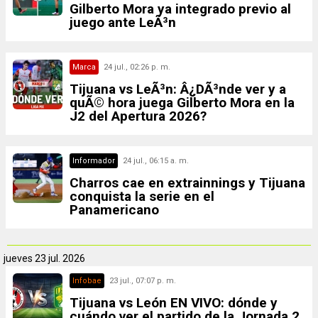
Gilberto Mora ya integrado previo al
juego ante LeÃ³n
Marca
24 jul., 02:26 p. m.
Tijuana vs LeÃ³n: Â¿DÃ³nde ver y a
quÃ© hora juega Gilberto Mora en la
J2 del Apertura 2026?
Informador
24 jul., 06:15 a. m.
Charros cae en extrainnings y Tijuana
conquista la serie en el
Panamericano
jueves
23 jul. 2026
Infobae
23 jul., 07:07 p. m.
Tijuana vs León EN VIVO: dónde y
cuándo ver el partido de la Jornada 2