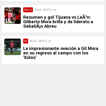
Marca
25 jul., 05:27 a. m.
Resumen y gol Tijuana vs LeÃ³n:
Gilberto Mora brilla y da liderato a
SebatiÃ¡n Abreu
As
25 jul., 04:57 a. m.
La impresionante ovación a Gil Mora
en su regreso al campo con los
'Xolos'