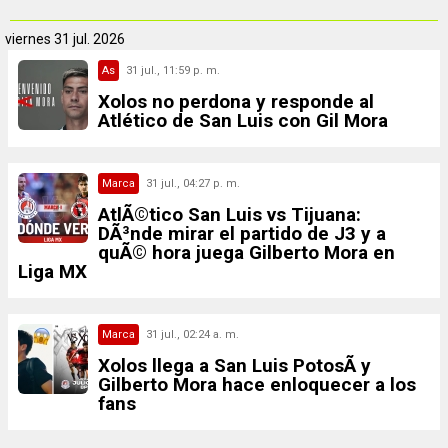
viernes
31 jul. 2026
As
31 jul., 11:59 p. m.
Xolos no perdona y responde al
Atlético de San Luis con Gil Mora
Marca
31 jul., 04:27 p. m.
AtlÃ©tico San Luis vs Tijuana:
DÃ³nde mirar el partido de J3 y a
quÃ© hora juega Gilberto Mora en
Liga MX
Marca
31 jul., 02:24 a. m.
Xolos llega a San Luis PotosÃ­ y
Gilberto Mora hace enloquecer a los
fans