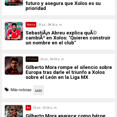
futuro y asegura que Xolos es su
prioridad
Marca
25 jul., 08:26 p. m.
SebastiÃ¡n Abreu explica quÃ©
cambiÃ³ en Xolos: "Quieren construir
un nombre en el club"
Infobae
25 jul., 06:04 p. m.
Gilberto Mora rompe el silencio sobre
Europa tras darle el triunfo a Xolos
sobre el León en la Liga MX
Más noticias:
León
As
25 jul., 02:56 p. m.
Gilberto Mora aparece como héroe