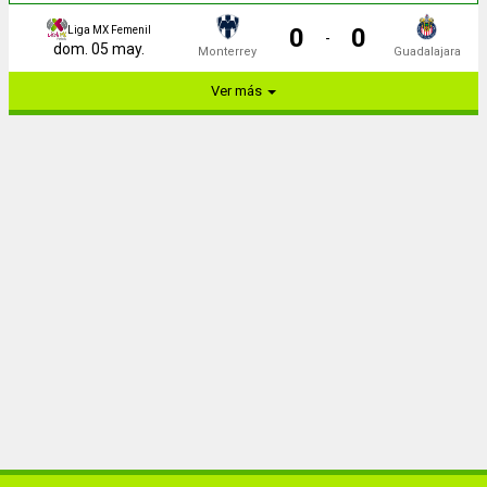
0
0
Liga MX Femenil
-
dom. 05 may.
Monterrey
Guadalajara
Ver más