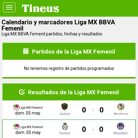
Toggle
navigation
Calendario y marcadores Liga MX BBVA
Femenil
Liga MX BBVA Femenil partidos, fechas y resultados
Partidos de la Liga MX Femenil
No tenemos registro de partidos programados
Resultados de la Liga MX Femenil
0
0
Liga MX Femenil
-
dom. 05 may.
Juárez
América
0
0
Liga MX Femenil
-
dom. 05 may.
Santos
Mazatlán