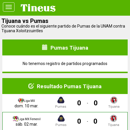
Toggle
navigation
Tijuana vs Pumas
Conoce cuándo es el siguiente partido de Pumas de la UNAM contra
Tijuana Xoloitzcuintles
Pumas Tijuana
No tenemos registro de partidos programados
Resultado Pumas Tijuana
0
0
Liga MX
-
dom. 10 mar.
Pumas
Tijuana
0
0
Liga MX Femenil
-
sáb. 02 mar.
Pumas
Tijuana