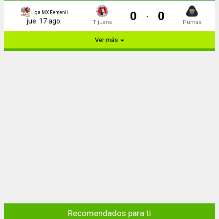
0
0
Liga MX Femenil
-
jue. 17 ago.
Tijuana
Pumas
Ver más
Recomendados para ti