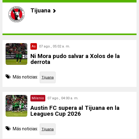
Tijuana
As
07 ago., 05:02 a. m.
Ni Mora pudo salvar a Xolos de la
derrota
Más noticias:
Tijuana
Milenio
07 ago., 04:00 a. m.
Austin FC supera al Tijuana en la
Leagues Cup 2026
Más noticias:
Tijuana