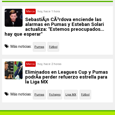
Marca
hoy, hace 1 hora
SebastiÃ¡n CÃ³rdova enciende las
alarmas en Pumas y Esteban Solari
actualiza: "Estemos preocupados...
hay que esperar"
Más noticias:
Pumas
Fútbol
Marca
hoy, hace 2 horas
Eliminados en Leagues Cup y Pumas
podrÃ­a perder refuerzo estrella para
la Liga MX
Más noticias:
Pumas
Fichajes
Liga MX
Fútbol