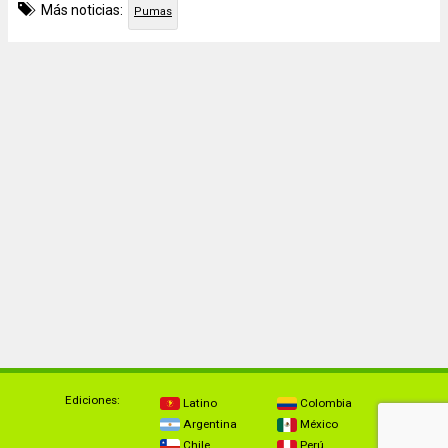
Más noticias:
Pumas
Ediciones:
Latino
Colombia
Argentina
México
Chile
Perú