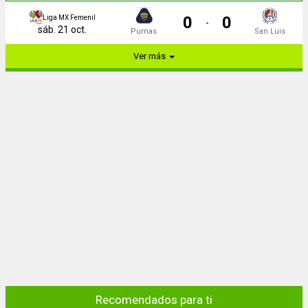
0
0
Liga MX Femenil
-
sáb. 21 oct.
Pumas
San Luis
Ver más
Recomendados para ti