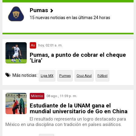
Pumas
15 nuevas noticias en las últimas 24 horas
As
hoy, 02:01 a. m.
Pumas, a punto de cobrar el cheque
‘Lira’
Más noticias:
Liga MX
Pumas
Cruz Azul
Fútbol
Milenio
08 ago., 11:59 p. m.
Estudiante de la UNAM gana el
mundial universitario de Go en China
El resultado representa un logro destacado para
México en una disciplina con tradición en países asiáticos.