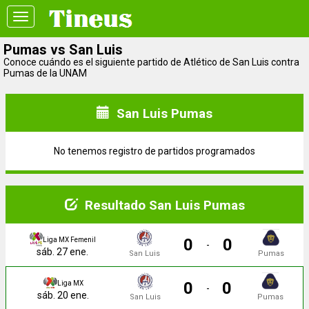
Toggle
navigation
Pumas vs San Luis
Conoce cuándo es el siguiente partido de Atlético de San Luis contra
Pumas de la UNAM
San Luis Pumas
No tenemos registro de partidos programados
Resultado San Luis Pumas
0
0
Liga MX Femenil
-
sáb. 27 ene.
San Luis
Pumas
0
0
Liga MX
-
sáb. 20 ene.
San Luis
Pumas