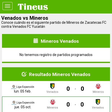
Toggle
navigation
Venados vs Mineros
Conoce cuándo es el siguiente partido de Mineros de Zacatecas FC
contra Venados FC Yucatán
Mineros Venados
No tenemos registro de partidos programados
Resultado Mineros Venados
0
0
Liga Expansión
-
lun. 05 feb.
Venados
Mineros
0
0
Liga Expansión
-
jue. 05 oct.
Mineros
Venados