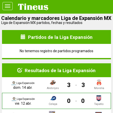
Toggle
navigation
Calendario y marcadores Liga de Expansión MX
Liga de Expansión MX partidos, fechas y resultados
Partidos de la Liga Expansión
No tenemos registro de partidos programados
Resultados de la Liga Expansión
3
3
Liga Expansión
-
dom. 14 abr.
Alebrijes
Morelia
0
0
Liga Expansión
-
vie. 12 abr.
Celaya
Tapatío