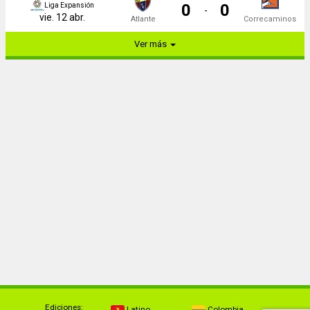
0
0
Liga Expansión
-
vie. 12 abr.
Atlante
Correcaminos
Ver más
Ediciones:
Latino
Colombia