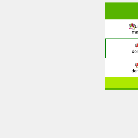
L
mar
dom
dom