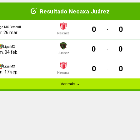
Resultado Necaxa Juárez
0
0
iga MX Femenil
-
. 26 mar.
Necaxa
0
0
Liga MX
-
. 04 feb.
Juárez
0
0
Liga MX
-
. 17 sep.
Necaxa
Ver más