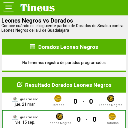
Toggle
navigation
Leones Negros vs Dorados
Conoce cuándo es el siguiente partido de Dorados de Sinaloa contra
Leones Negros de la U de Guadalajara
Dorados Leones Negros
No tenemos registro de partidos programados
Resultado Dorados Leones Negros
0
0
Liga Expansión
-
jue. 21 mar.
Dorados
Leones Negros
0
0
Liga Expansión
-
vie. 15 sep.
Leones Negros
Dorados