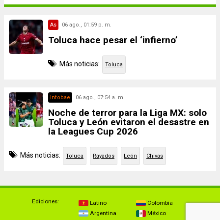
As
06 ago., 01:59 p. m.
Toluca hace pesar el ‘infierno’
Más noticias:
Toluca
Infobae
06 ago., 07:54 a. m.
Noche de terror para la Liga MX: solo
Toluca y León evitaron el desastre en
la Leagues Cup 2026
Más noticias:
Toluca
Rayados
León
Chivas
Ediciones:
Latino
Colombia
Argentina
México