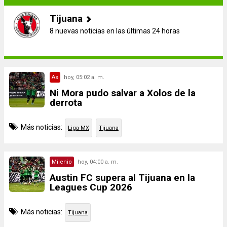
Tijuana
8 nuevas noticias en las últimas 24 horas
As
hoy, 05:02 a. m.
Ni Mora pudo salvar a Xolos de la
derrota
Más noticias:
Liga MX
Tijuana
Milenio
hoy, 04:00 a. m.
Austin FC supera al Tijuana en la
Leagues Cup 2026
Más noticias:
Tijuana