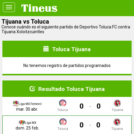
Toggle
navigation
Tijuana vs Toluca
Conoce cuándo es el siguiente partido de Deportivo Toluca FC contra
Tijuana Xoloitzcuintles
Toluca Tijuana
No tenemos registro de partidos programados
Resultado Toluca Tijuana
0
0
Liga MX Femenil
-
mar. 30 abr.
Toluca
Tijuana
0
0
Liga MX
-
dom. 25 feb.
Toluca
Tijuana