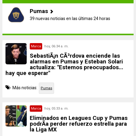
Pumas
39 nuevas noticias en las últimas 24 horas
Marca
hoy, 06:34 a. m.
SebastiÃ¡n CÃ³rdova enciende las
alarmas en Pumas y Esteban Solari
actualiza: "Estemos preocupados...
hay que esperar"
Más noticias:
Pumas
Marca
hoy, 05:33 a. m.
Eliminados en Leagues Cup y Pumas
podrÃ­a perder refuerzo estrella para
la Liga MX