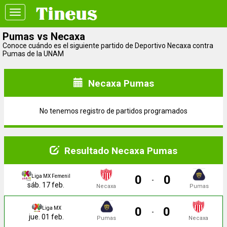
Toggle
navigation
Pumas vs Necaxa
Conoce cuándo es el siguiente partido de Deportivo Necaxa contra
Pumas de la UNAM
Necaxa Pumas
No tenemos registro de partidos programados
Resultado Necaxa Pumas
0
0
Liga MX Femenil
-
sáb. 17 feb.
Necaxa
Pumas
0
0
Liga MX
-
jue. 01 feb.
Pumas
Necaxa