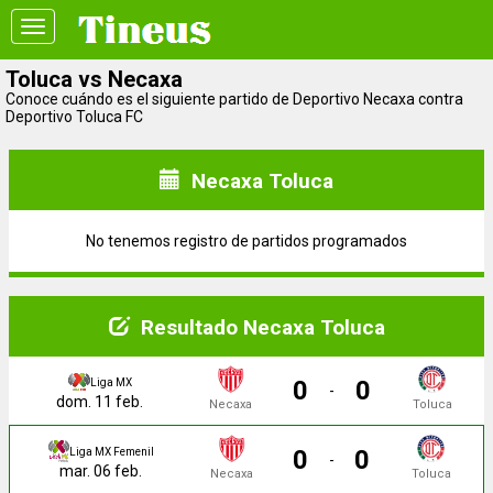
Toggle
navigation
Toluca vs Necaxa
Conoce cuándo es el siguiente partido de Deportivo Necaxa contra
Deportivo Toluca FC
Necaxa Toluca
No tenemos registro de partidos programados
Resultado Necaxa Toluca
0
0
Liga MX
-
dom. 11 feb.
Necaxa
Toluca
0
0
Liga MX Femenil
-
mar. 06 feb.
Necaxa
Toluca