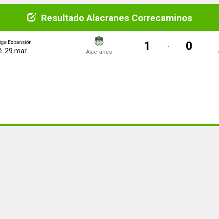
Resultado Alacranes Correcaminos
1
0
iga Expansión
-
. 29 mar.
Alacranes