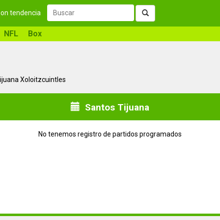
 son tendencia
NFL
Box
juana Xoloitzcuintles
Santos Tijuana
No tenemos registro de partidos programados