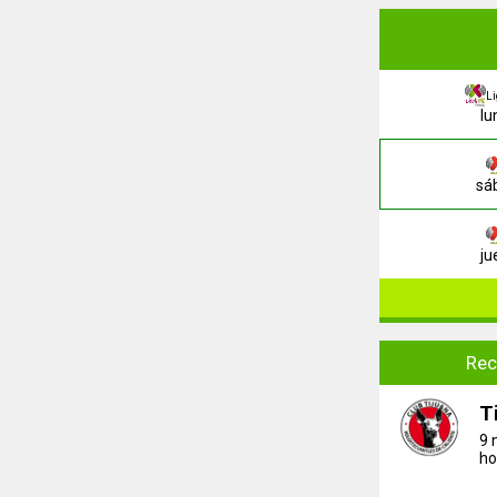
L
lu
sáb
ju
Rec
T
9 
ho