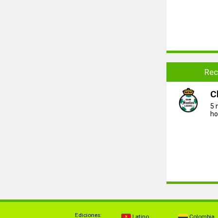
Rec
C
5 
ho
Ediciones:
Latino
Colombia