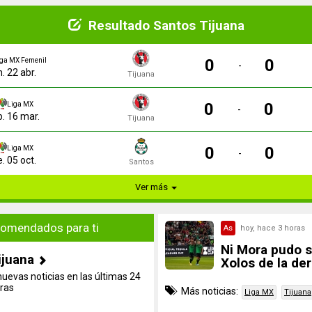
Resultado Santos Tijuana
0
0
iga MX Femenil
-
n. 22 abr.
Tijuana
0
0
Liga MX
-
. 16 mar.
Tijuana
0
0
Liga MX
-
e. 05 oct.
Santos
Ver más
omendados para ti
As
hoy, hace 3 horas
Ni Mora pudo s
ijuana
Xolos de la der
nuevas noticias en las últimas 24
ras
Más noticias:
Liga MX
Tijuana