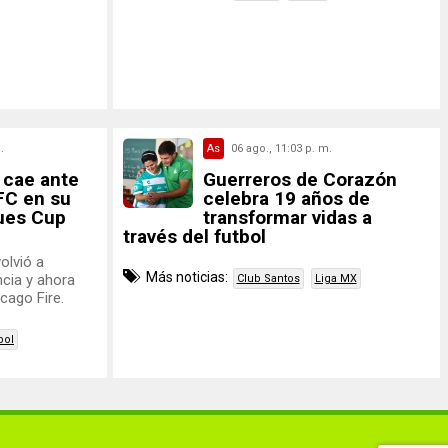
.
As
06 ago., 11:03 p. m.
 cae ante
Guerreros de Corazón
FC en su
celebra 19 años de
ues Cup
transformar vidas a
través del futbol
olvió a
Más noticias:
ncia y ahora
Club Santos
Liga MX
cago Fire.
bol