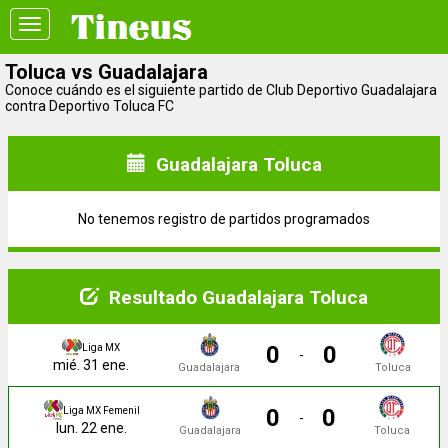
Toggle
navigation
Toluca vs Guadalajara
Conoce cuándo es el siguiente partido de Club Deportivo Guadalajara
contra Deportivo Toluca FC
Guadalajara Toluca
No tenemos registro de partidos programados
Resultado Guadalajara Toluca
0
0
Liga MX
-
mié. 31 ene.
Guadalajara
Toluca
0
0
Liga MX Femenil
-
lun. 22 ene.
Guadalajara
Toluca