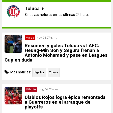
Toluca
8 nuevas noticias en las últimas 24 horas
Marca
hoy, 05:27 a. m.
Resumen y goles Toluca vs LAFC:
Heung-Min Son y Segura frenan a
Antonio Mohamed y pase en Leagues
Cup en duda
Más noticias:
Liga MX
Toluca
Milenio
hoy, 04:02 a. m.
Diablos Rojos logra épica remontada
a Guerreros en el arranque de
playoffs