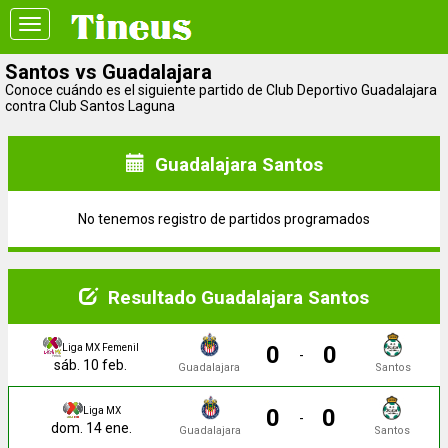
Toggle
navigation
Santos vs Guadalajara
Conoce cuándo es el siguiente partido de Club Deportivo Guadalajara
contra Club Santos Laguna
Guadalajara Santos
No tenemos registro de partidos programados
Resultado Guadalajara Santos
0
0
Liga MX Femenil
-
sáb. 10 feb.
Guadalajara
Santos
0
0
Liga MX
-
dom. 14 ene.
Guadalajara
Santos