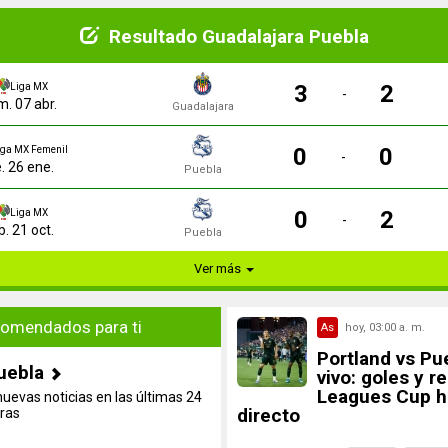
Resultado Guadalajara Puebla
3
2
Liga MX
-
. 07 abr.
Guadalajara
0
0
iga MX Femenil
-
e. 26 ene.
Puebla
0
2
Liga MX
-
b. 21 oct.
Puebla
Ver más
omendados para ti
As
hoy, 03:00 a. m.
Portland vs Pu
uebla
vivo: goles y r
Leagues Cup h
nuevas noticias en las últimas 24
directo
ras