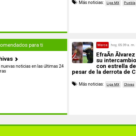
Más noticias:
Liga MX
Puebla
omendados para ti
Marca
hoy, 05:39 a. m.
EfraÃ­n Ãlvare
hivas
su intercambio
con estrella d
 nuevas noticias en las últimas 24
pesar de la derrota de 
ras
Más noticias:
Liga MX
Chivas