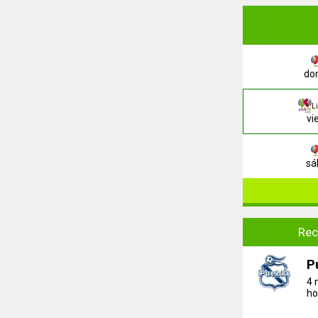
dom
L
vi
sá
Rec
P
4 
ho