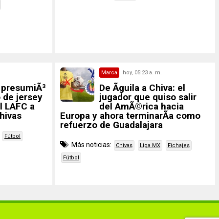
Marca
hoy, 05:23 a. m.
z presumiÃ³
De Ãguila a Chiva: el
 de jersey
jugador que quiso salir
el LAFC a
del AmÃ©rica hacia
Chivas
Europa y ahora terminarÃ­a como
refuerzo de Guadalajara
Fútbol
Más noticias:
Chivas
Liga MX
Fichajes
Fútbol