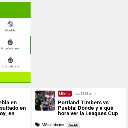
Puebla
Guadalajara
Guadalajara
Milenio
hoy, 12:59 a. m.
ebla en
Portland Timbers vs
esultado en
Puebla: Dónde y a qué
oy, en
hora ver la Leagues Cup
Más noticias:
Puebla