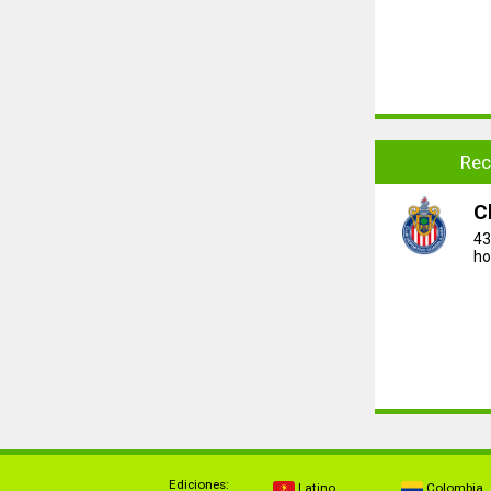
Rec
C
43
ho
Ediciones:
Latino
Colombia