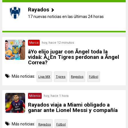
Rayados
17 nuevas noticias en las últimas 24 horas
Marca
hoy, hace 12 minutos
âYo elijo jugar con Ãngel toda la
vidaâ: Â¿En Tigres perdonan a Ãngel
Correa?
Más noticias:
Liga MX
Tigres
Rayados
Fútbol
Milenio
hoy, hace 1 hora
Rayados viaja a Miami obligado a
ganar ante Lionel Messi y compañía
Más noticias:
Rayados
Fútbol