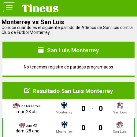
Toggle
navigation
Monterrey vs San Luis
Conoce cuándo es el siguiente partido de Atlético de San Luis contra
Club de Fútbol Monterrey
San Luis Monterrey
No tenemos registro de partidos programados
Resultado San Luis Monterrey
0
0
Liga MX Femenil
-
mar. 23 abr.
Monterrey
San Luis
0
0
Liga MX
-
dom. 28 ene.
Monterrey
San Luis