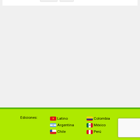
Ediciones:
Latino
Colombia
Argentina
México
Chile
Perú