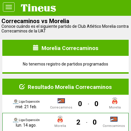
Toggle
navigation
Correcaminos vs Morelia
Conoce cuándo es el siguiente partido de Club Atlético Morelia contra
Correcaminos de la UAT
Morelia Correcaminos
No tenemos registro de partidos programados
Resultado Morelia Correcaminos
0
0
Liga Expansión
-
mié. 21 feb.
Correcaminos
Morelia
2
0
Liga Expansión
-
lun. 14 ago.
Morelia
Correcaminos