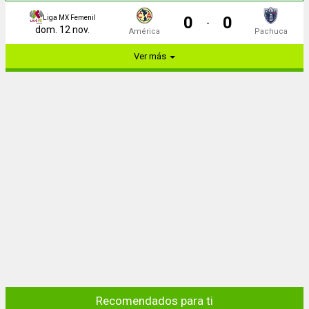
0
0
Liga MX Femenil
-
dom. 12 nov.
América
Pachuca
Ver más
Recomendados para ti