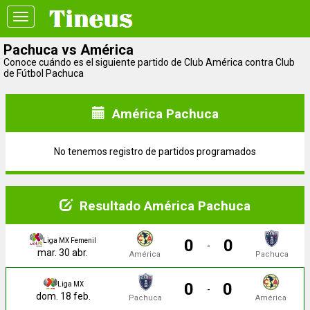
Toggle
navigation
Pachuca vs América
Conoce cuándo es el siguiente partido de Club América contra Club
de Fútbol Pachuca
América Pachuca
No tenemos registro de partidos programados
Resultado América Pachuca
0
0
Liga MX Femenil
-
mar. 30 abr.
América
Pachuca
0
0
Liga MX
-
dom. 18 feb.
Pachuca
América