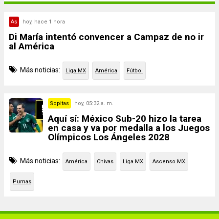
As
hoy, hace 1 hora
Di María intentó convencer a Campaz de no ir
al América
Más noticias:
Liga MX
América
Fútbol
Sopitas
hoy, 05:32 a. m.
Aquí sí: México Sub-20 hizo la tarea
en casa y va por medalla a los Juegos
Olímpicos Los Ángeles 2028
Más noticias:
América
Chivas
Liga MX
Ascenso MX
Pumas