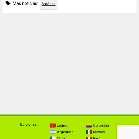
Más noticias:
América
Ediciones:
Latino
Colombia
Argentina
México
Chile
Perú