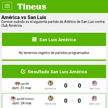
Toggle
navigation
América vs San Luis
Conoce cuándo es el siguiente partido de Atlético de San Luis contra
Club América
San Luis América
No tenemos registro de partidos programados
Resultado San Luis América
0
0
Liga MX
-
dom. 31 mar.
América
San Luis
0
0
Liga MX Femenil
-
dom. 24 mar.
América
San Luis