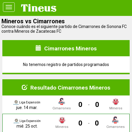
Toggle
navigation
Mineros vs Cimarrones
Conoce cuándo es el siguiente partido de Cimarrones de Sonona FC
contra Mineros de Zacatecas FC
Cimarrones Mineros
No tenemos registro de partidos programados
Resultado Cimarrones Mineros
0
0
Liga Expansión
-
jue. 14 mar.
Cimarrones
Mineros
0
0
Liga Expansión
-
mié. 25 oct.
Mineros
Cimarrones