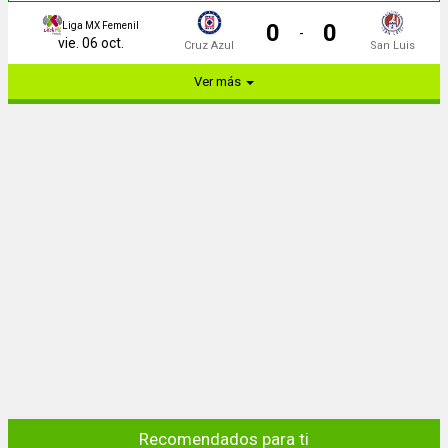
0
0
Liga MX Femenil
-
vie. 06 oct.
Cruz Azul
San Luis
Ver más
Recomendados para ti