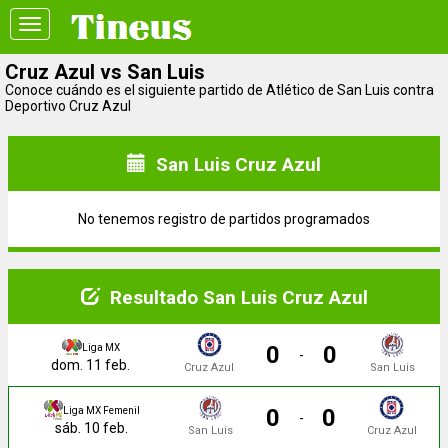
Toggle
navigation
Cruz Azul vs San Luis
Conoce cuándo es el siguiente partido de Atlético de San Luis contra
Deportivo Cruz Azul
San Luis Cruz Azul
No tenemos registro de partidos programados
Resultado San Luis Cruz Azul
0
0
Liga MX
-
dom. 11 feb.
Cruz Azul
San Luis
0
0
Liga MX Femenil
-
sáb. 10 feb.
San Luis
Cruz Azul