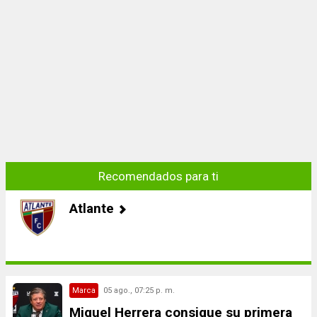
Recomendados para ti
Atlante
Marca
05 ago., 07:25 p. m.
Miguel Herrera consigue su primera