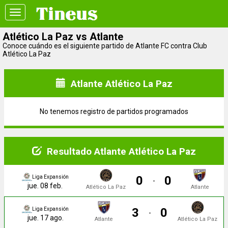
Toggle
navigation
Atlético La Paz vs Atlante
Conoce cuándo es el siguiente partido de Atlante FC contra Club
Atlético La Paz
Atlante Atlético La Paz
No tenemos registro de partidos programados
Resultado Atlante Atlético La Paz
0
0
Liga Expansión
-
jue. 08 feb.
Atlético La Paz
Atlante
3
0
Liga Expansión
-
jue. 17 ago.
Atlante
Atlético La Paz