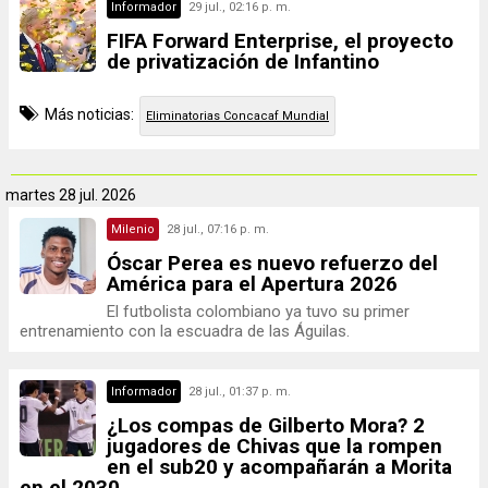
Informador
29 jul., 02:16 p. m.
FIFA Forward Enterprise, el proyecto
de privatización de Infantino
Más noticias:
Eliminatorias Concacaf Mundial
martes
28 jul. 2026
Milenio
28 jul., 07:16 p. m.
Óscar Perea es nuevo refuerzo del
América para el Apertura 2026
El futbolista colombiano ya tuvo su primer
entrenamiento con la escuadra de las Águilas.
Informador
28 jul., 01:37 p. m.
¿Los compas de Gilberto Mora? 2
jugadores de Chivas que la rompen
en el sub20 y acompañarán a Morita
en el 2030