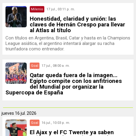
Milenio
17 jul., 03:11 p. m.
Honestidad, claridad y unión: las
claves de Hernán Crespo para llevar
al Atlas al título
Con títulos en Argentina, Brasil, Catar y hasta en la Champions
League asiática, el argentino intentará alargar su racha
triunfadora como entrenador.
Goal
17 jul., 08:00 a. m.
Qatar queda fuera de la imagen...
Egipto compite con los anfitriones
del Mundial por organizar la
Supercopa de España
jueves
16 jul. 2026
Goal
16 jul., 10:03 p. m.
El Ajax y el FC Twente ya saben