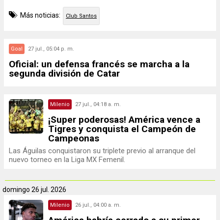
Más noticias:
Club Santos
Goal
27 jul., 05:04 p. m.
Oficial: un defensa francés se marcha a la
segunda división de Catar
Milenio
27 jul., 04:18 a. m.
¡Super poderosas! América vence a
Tigres y conquista el Campeón de
Campeonas
Las Águilas conquistaron su triplete previo al arranque del
nuevo torneo en la Liga MX Femenil.
domingo
26 jul. 2026
Milenio
26 jul., 04:00 a. m.