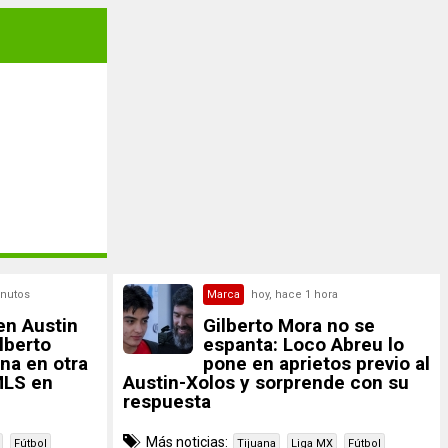
inutos
Marca
hoy, hace 1 hora
en Austin
Gilberto Mora no se
lberto
espanta: Loco Abreu lo
na en otra
pone en aprietos previo al
MLS en
Austin-Xolos y sorprende con su
respuesta
Más noticias:
Fútbol
Tijuana
Liga MX
Fútbol