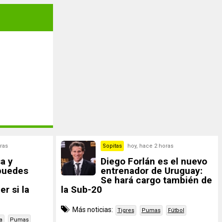
ras
Sopitas
hoy, hace 2 horas
a y
Diego Forlán es el nuevo
 puedes
entrenador de Uruguay:
Se hará cargo también de
r si la
la Sub-20
Más noticias:
Tigres
Pumas
Fútbol
a
Pumas