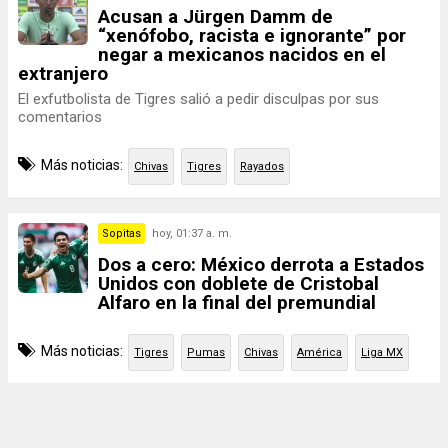
Acusan a Jürgen Damm de
“xenófobo, racista e ignorante” por
negar a mexicanos nacidos en el
extranjero
El exfutbolista de Tigres salió a pedir disculpas por sus
comentarios
Más noticias:
Chivas
Tigres
Rayados
Sopitas
hoy, 01:37 a. m.
Dos a cero: México derrota a Estados
Unidos con doblete de Cristobal
Alfaro en la final del premundial
Más noticias:
Tigres
Pumas
Chivas
América
Liga MX