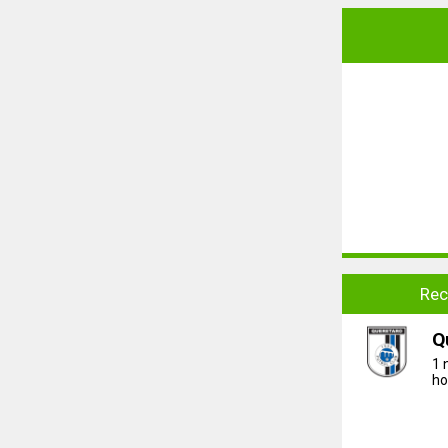
Rec
Q
1 
ho