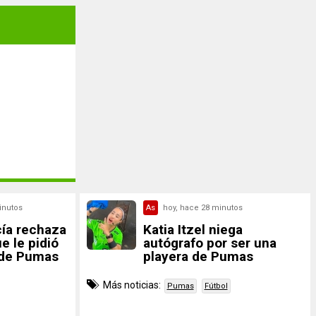
inutos
As
hoy, hace 28 minutos
cía rechaza
Katia Itzel niega
e le pidió
autógrafo por ser una
 de Pumas
playera de Pumas
Más noticias:
Pumas
Fútbol