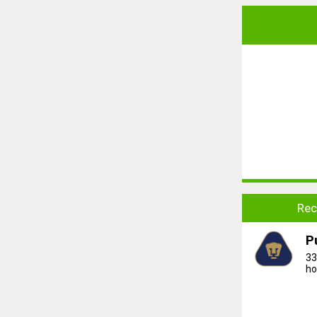
Rec
P
33
ho