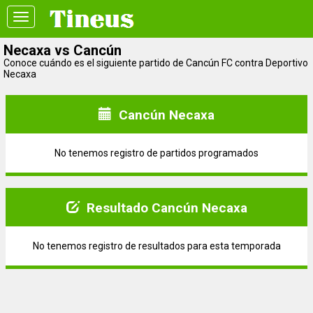
Toggle
navigation
Necaxa vs Cancún
Conoce cuándo es el siguiente partido de Cancún FC contra Deportivo
Necaxa
Cancún Necaxa
No tenemos registro de partidos programados
Resultado Cancún Necaxa
No tenemos registro de resultados para esta temporada