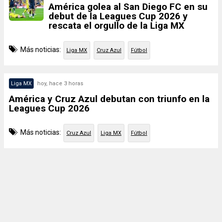
América golea al San Diego FC en su
debut de la Leagues Cup 2026 y
rescata el orgullo de la Liga MX
Más noticias:
Liga MX
Cruz Azul
Fútbol
Liga MX
hoy, hace 3 horas
América y Cruz Azul debutan con triunfo en la
Leagues Cup 2026
Más noticias:
Cruz Azul
Liga MX
Fútbol