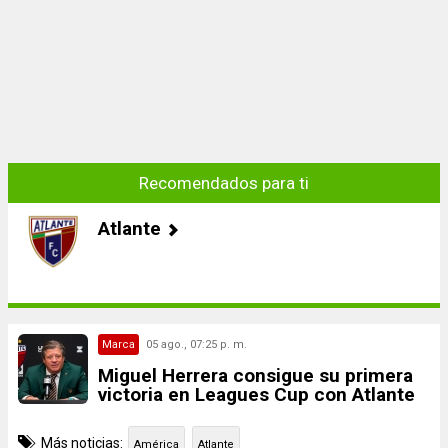
Recomendados para ti
Atlante
Marca
05 ago., 07:25 p. m.
Miguel Herrera consigue su primera
victoria en Leagues Cup con Atlante
Más noticias:
América
Atlante