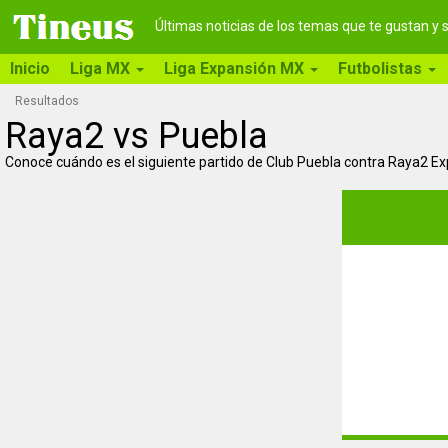
Últimas noticias de los temas que te gustan y
Inicio
Liga MX
Liga Expansión MX
Futbolistas
Resultados
Raya2 vs Puebla
Conoce cuándo es el siguiente partido de Club Puebla contra Raya2 E