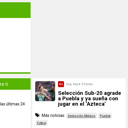
a ti
As
hoy, hace 2 horas
Selección Sub-20 agrade
a Puebla y ya sueña con
jugar en el ‘Azteca’
las últimas 24
Más noticias:
Selección México
Puebla
Fútbol