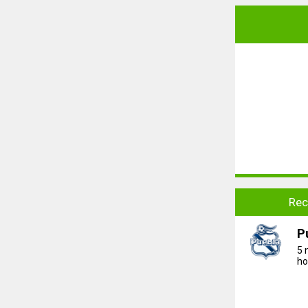
Rec
P
5 
ho