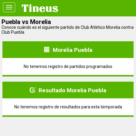
Toggle
navigation
Puebla vs Morelia
Conoce cuándo es el siguiente partido de Club Atlético Morelia contra
Club Puebla
Morelia Puebla
No tenemos registro de partidos programados
Resultado Morelia Puebla
No tenemos registro de resultados para esta temporada