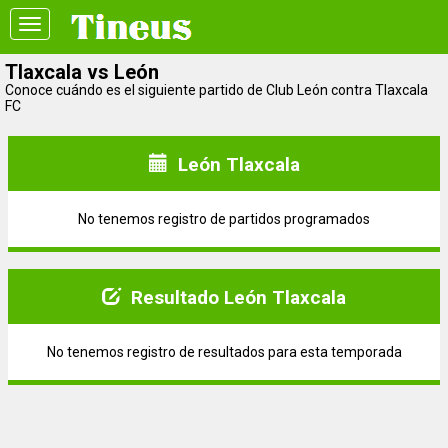
Toggle
navigation
Tlaxcala vs León
Conoce cuándo es el siguiente partido de Club León contra Tlaxcala
FC
León Tlaxcala
No tenemos registro de partidos programados
Resultado León Tlaxcala
No tenemos registro de resultados para esta temporada