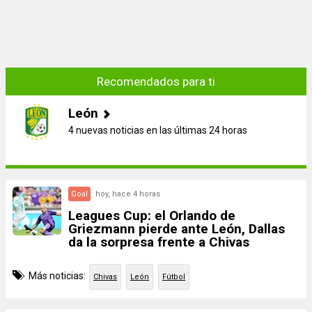
Recomendados para ti
León
4 nuevas noticias en las últimas 24 horas
Goal
hoy, hace 4 horas
Leagues Cup: el Orlando de
Griezmann pierde ante León, Dallas
da la sorpresa frente a Chivas
Más noticias:
Chivas
León
Fútbol