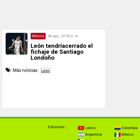
Milenio
06 ago., 07:02 a. m.
León tendríacerrado el
fichaje de Santiago
Londoño
Más noticias:
León
Ediciones:
Latino
Colombia
Argentina
México