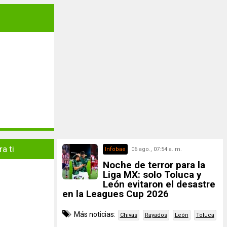
a ti
Infobae
06 ago., 07:54 a. m.
Noche de terror para la
Liga MX: solo Toluca y
León evitaron el desastre
en la Leagues Cup 2026
Más noticias:
Chivas
Rayados
León
Toluca