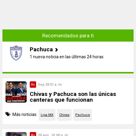
Recomendados para ti
Pachuca
1 nueva noticia en las últimas 24 horas
As
hoy, 03:51 a. m.
Chivas y Pachuca son las únicas
canteras que funcionan
Más noticias:
Liga MX
Chivas
Pachuca
As
05 ago., 01:00 p. m.