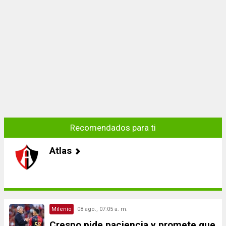
Recomendados para ti
Atlas
Milenio
08 ago., 07:05 a. m.
Crespo pide paciencia y promete que